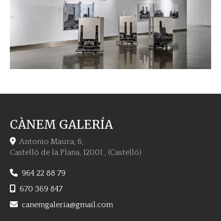
CÀNEM GALERÍA
Antonio Maura, 6,
Castelló de la Plana
,
12001
,
(Castelló)
964 22 88 79
670 369 847
canemgaleria
gmail.com