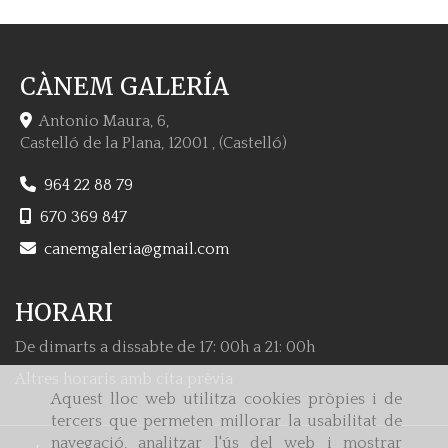
CÀNEM GALERÍA
Antonio Maura, 6,
Castelló de la Plana
,
12001
,
(Castelló)
964 22 88 79
670 369 847
canemgaleria
gmail.com
HORARI
De dimarts a dissabte de 17: 00h a 21: 00h
Altres horaris amb cita prèvia
Aquest lloc web utilitza cookies pròpies i de
tercers que permeten millorar la usabilitat de
navegació, analitzar l'ús del web i mostrar