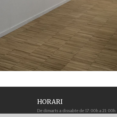
HORARI
De dimarts a dissabte de 17: 00h a 21: 00h