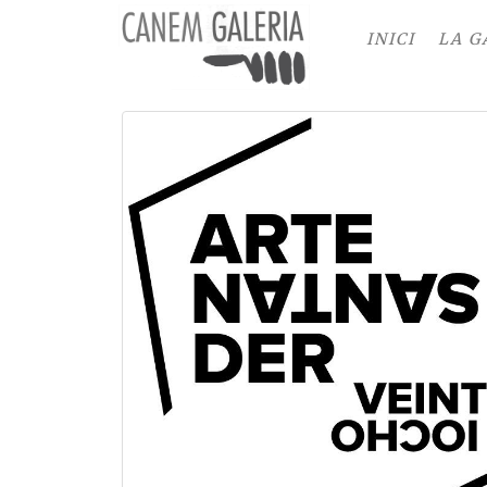
INICI
LA G