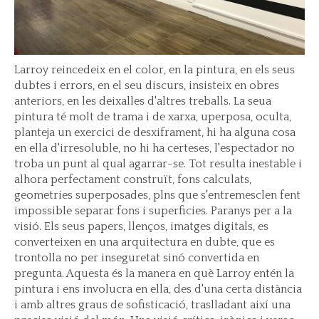
Larroy reincedeix en el color, en la pintura, en els seus
dubtes i errors, en el seu discurs, insisteix en obres
anteriors, en les deixalles d'altres treballs. La seua
pintura té molt de trama i de xarxa, uperposa, oculta,
planteja un exercici de desxiframent, hi ha alguna cosa
en ella d'irresoluble, no hi ha certeses, l'espectador no
troba un punt al qual agarrar-se. Tot resulta inestable i
alhora perfectament construït, fons calculats,
geometries superposades, plns que s'entremesclen fent
impossible separar fons i superficies. Paranys per a la
visió. Els seus papers, llenços, imatges digitals, es
converteixen en una arquitectura en dubte, que es
trontolla no per inseguretat sinó convertida en
pregunta. Aquesta és la manera en què Larroy entén la
pintura i ens involucra en ella, des d'una certa distància
i amb altres graus de sofisticació, traslladant així una