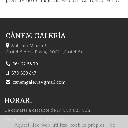
precisa visió del món. Una visió crítica, irònica i veraç.
CÀNEM GALERÍA
Antonio Maura, 6,
Castelló de la Plana
,
12001
,
(Castelló)
964 22 88 79
670 369 847
canemgaleria
gmail.com
HORARI
De dimarts a dissabte de 17: 00h a 21: 00h
Altres horaris amb cita prèvia
Aquest lloc web utilitza cookies pròpies i de