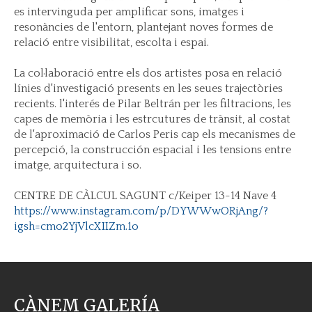
es intervinguda per amplificar sons, imatges i
resonàncies de l'entorn, plantejant noves formes de
relació entre visibilitat, escolta i espai.
La col·laboració entre els dos artistes posa en relació
línies d'investigació presents en les seues trajectòries
recients. l'interés de Pilar Beltrán per les filtracions, les
capes de memòria i les estrcutures de trànsit, al costat
de l'aproximació de Carlos Peris cap els mecanismes de
percepció, la construcción espacial i les tensions entre
imatge, arquitectura i so.
CENTRE DE CÀLCUL SAGUNT c/Keiper 13-14 Nave 4
https://www.instagram.com/p/DYWWwORjAng/?
igsh=cmo2YjVlcXIIZm.1o
CÀNEM GALERÍA