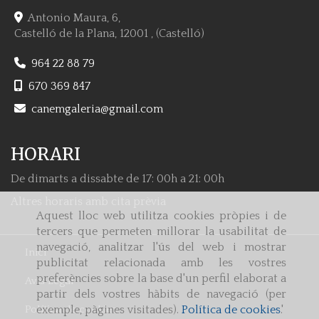
Antonio Maura, 6,
Castelló de la Plana
,
12001
,
(Castelló)
964 22 88 79
670 369 847
canemgaleria
gmail.com
HORARI
De dimarts a dissabte de 17: 00h a 21: 00h
Altres horaris amb cita prèvia
Aquest lloc web utilitza cookies pròpies i de
tercers que permeten millorar la usabilitat de
navegació, analitzar l'ús del web i mostrar
Inici
publicitat relacionada amb les vostres
preferències sobre la base d'un perfil elaborat a
Avís Legal
partir dels vostres hàbits de navegació (per
Política de cookies
exemple, pàgines visitades).
Política de cookies
.'