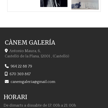
CÀNEM GALERÍA
Antonio Maura, 6,
Castelló de la Plana
,
12001
,
(Castelló)
964 22 88 79
670 369 847
canemgaleria
gmail.com
HORARI
De dimarts a dissabte de 17: 00h a 21: 00h