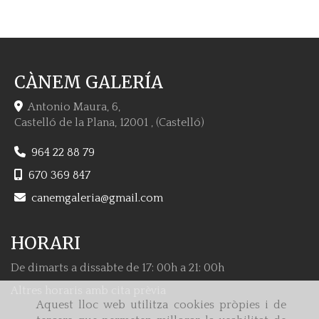
CÀNEM GALERÍA
Antonio Maura, 6,
Castelló de la Plana
,
12001
,
(Castelló)
964 22 88 79
670 369 847
canemgaleria
gmail.com
HORARI
De dimarts a dissabte de 17: 00h a 21: 00h
Altres horaris amb cita prèvia
Aquest lloc web utilitza cookies pròpies i de