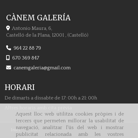
CÀNEM GALERÍA
Antonio Maura, 6,
Castelló de la Plana
,
12001
,
(Castelló)
964 22 88 79
670 369 847
canemgaleria
gmail.com
HORARI
De dimarts a dissabte de 17: 00h a 21: 00h
Altres horaris amb cita prèvia
Aquest lloc web utilitza cookies pròpies i de
tercers que permeten millorar la usabilitat de
navegació, analitzar l'ús del web i mostrar
Inici
publicitat relacionada amb les vostres