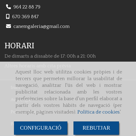
964 22 88 79
670 369 847
canemgaleria
gmail.com
HORARI
De dimarts a dissabte de 17: 00h a 21: 00h
Altres horaris amb cita prèvia
Aquest lloc web utilitza cookies pròpies i de
tercers que permeten millorar la usabilitat de
navegació, analitzar l'ús del web i mostrar
Inici
publicitat relacionada amb les vostres
preferències sobre la base d'un perfil elaborat a
Avís Legal
partir dels vostres hàbits de navegació (per
Política de cookies
exemple, pàgines visitades).
Política de cookies
.'
Política de Privacitat
CONFIGURACIÓ
REBUTJAR