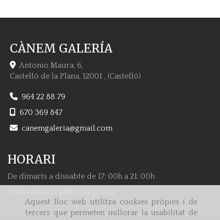
CÀNEM GALERÍA
Antonio Maura, 6,
Castelló de la Plana
,
12001
,
(Castelló)
964 22 88 79
670 369 847
canemgaleria
gmail.com
HORARI
De dimarts a dissabte de 17: 00h a 21: 00h
Altres horaris amb cita prèvia
Aquest lloc web utilitza cookies pròpies i de
tercers que permeten millorar la usabilitat de