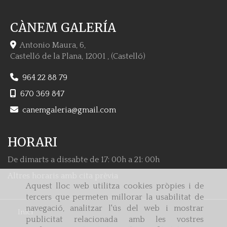
CÀNEM GALERÍA
Antonio Maura, 6,
Castelló de la Plana
,
12001
,
(Castelló)
964 22 88 79
670 369 847
canemgaleria
gmail.com
HORARI
De dimarts a dissabte de 17: 00h a 21: 00h
Altres horaris amb cita prèvia
Aquest lloc web utilitza cookies pròpies i de
tercers que permeten millorar la usabilitat de
navegació, analitzar l'ús del web i mostrar
Inici
publicitat relacionada amb les vostres