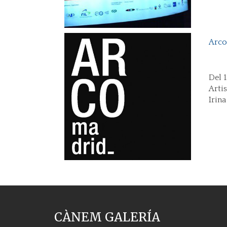
Arco
Del 1
Arti
Irin
CÀNEM GALERÍA