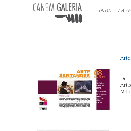
INICI
LA G
Arte
Del 1
Artis
Mit 