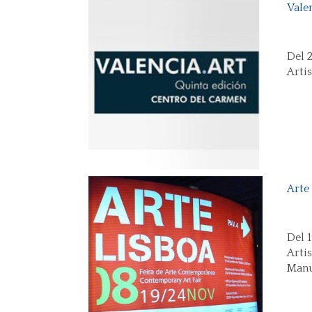
Vale
Del 
Arti
Arte
Del 
Arti
Manue