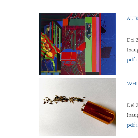
ALTR
Del 
Inau
pdf 
WHIL
Del 
Inau
pdf 