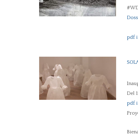
#WD
Doss
pdf 
SOLA
Inaug
Del 1
pdf 
Proy
Bien