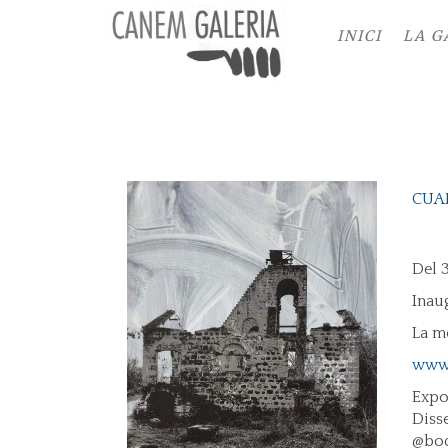
INICI
LA G
CUA
Del 3
Inau
La m
www.
Expo
Diss
@bod