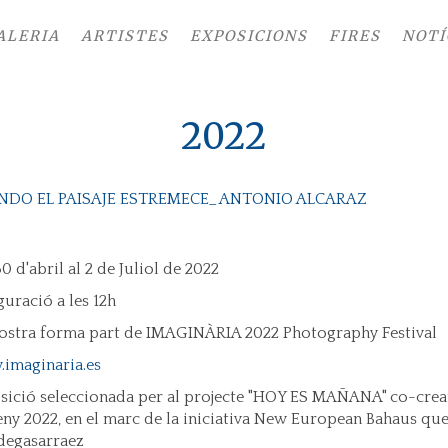
ALERIA
ARTISTES
EXPOSICIONS
FIRES
NOTÍ
2022
NDO EL PAISAJE ESTREMECE_ ANTONIO ALCARAZ
0 d'abril al 2 de Juliol de 2022
guració a les 12h
ostra forma part de IMAGINÀRIA 2022 Photography Festival
imaginaria.es
sició seleccionada per al projecte "HOY ES MAÑANA" co-creat
eny 2022, en el marc de la iniciativa New European Bahaus qu
egasarraez