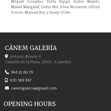
Miquel Gozalbo, Yotta Kippe, Isidre Manils,
Manel Margalef, Geles Mit, Irina Novarese, Alfred
Porres, Manuel Rey y Josep Uclés.
CÀNEM GALERÍA
Antonio Maura, 6,
Castelló de la Plana
,
12001
,
(Castelló)
964 22 88 79
670 369 847
canemgaleria
gmail.com
OPENING HOURS