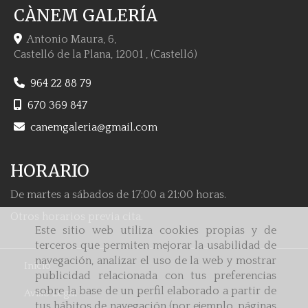
CÀNEM GALERÍA
Antonio Maura, 6,
Castelló de la Plana
,
12001
,
(Castelló)
964 22 88 79
670 369 847
canemgaleria
gmail.com
HORARIO
De martes a sábados de 17:00 a 21:00 horas.
Otros horarios previa cita.
Este sitio web utiliza cookies propias y de
terceros que permiten mejorar la usabilidad de
navegación, analizar el uso de la web y mostrar
Inicio
publicidad relacionada con tus preferencias
sobre la base de un perfil elaborado a partir de
Aviso Legal
tus hábitos de navegación (por ejemplo, páginas