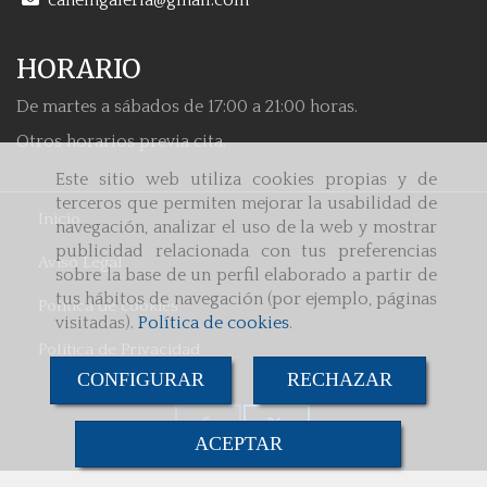
canemgaleria
gmail.com
HORARIO
De martes a sábados de 17:00 a 21:00 horas.
Otros horarios previa cita.
Este sitio web utiliza cookies propias y de
terceros que permiten mejorar la usabilidad de
Inicio
navegación, analizar el uso de la web y mostrar
publicidad relacionada con tus preferencias
Aviso Legal
sobre la base de un perfil elaborado a partir de
tus hábitos de navegación (por ejemplo, páginas
Política de cookies
visitadas).
Política de cookies
.
Política de Privacidad
CONFIGURAR
RECHAZAR
ACEPTAR