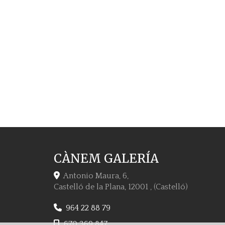
CÀNEM GALERÍA
Antonio Maura, 6,
Castelló de la Plana
,
12001
,
(Castelló)
964 22 88 79
670 369 847