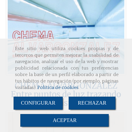
Este sitio web utiliza cookies propias y de
terceros que permiten mejorar la usabilidad de
navegación, analizar el uso de la web y mostrar
publicidad relacionada con tus preferencias
sobre la base de un perfil elaborado a partir de
tus hábitos de navegación (por ejemplo, páginas
CHEMA ALVARGONZALEZ
visitadas).
Política de cookies
.
Entre puntos de luz trazando
una constelación
CONFIGURAR
RECHAZAR
ACEPTAR