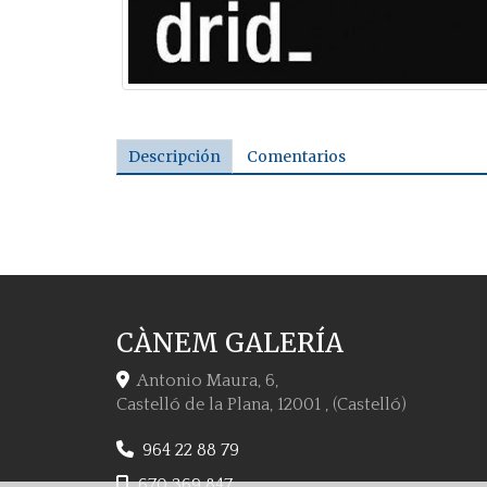
Descripción
Comentarios
CÀNEM GALERÍA
Antonio Maura, 6,
Castelló de la Plana
,
12001
,
(Castelló)
964 22 88 79
670 369 847