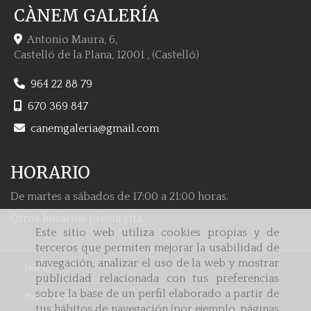
CÀNEM GALERÍA
Antonio Maura, 6,
Castelló de la Plana
,
12001
,
(Castelló)
964 22 88 79
670 369 847
canemgaleria
gmail.com
HORARIO
De martes a sábados de 17:00 a 21:00 horas.
Otros horarios previa cita.
Este sitio web utiliza cookies propias y de
terceros que permiten mejorar la usabilidad de
navegación, analizar el uso de la web y mostrar
Inicio
publicidad relacionada con tus preferencias
sobre la base de un perfil elaborado a partir de
Aviso Legal
tus hábitos de navegación (por ejemplo, páginas