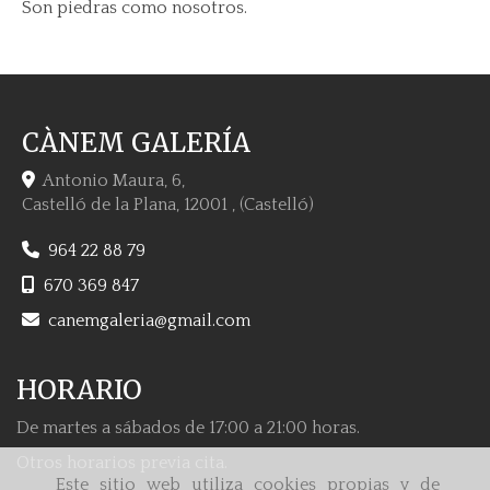
Son piedras como nosotros.
CÀNEM GALERÍA
Antonio Maura, 6,
Castelló de la Plana
,
12001
,
(Castelló)
964 22 88 79
670 369 847
canemgaleria
gmail.com
HORARIO
De martes a sábados de 17:00 a 21:00 horas.
Otros horarios previa cita.
Este sitio web utiliza cookies propias y de