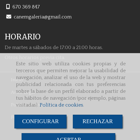
670 369 847
canemgaleria
gmail.com
HORARIO
De martes a sábados de 17:00 a 21:00 horas.
Otros horarios previa cita.
Este sitio web utiliza cookies propias y de
terceros que permiten mejorar la usabilidad de
navegación, analizar el uso de la web y mostrar
Inicio
publicidad relacionada con tus preferencias
sobre la base de un perfil elaborado a partir de
Aviso Legal
tus hábitos de navegación (por ejemplo, páginas
Política de cookies
visitadas).
Política de cookies
.
Política de Privacidad
CONFIGURAR
RECHAZAR
ACEPTAR