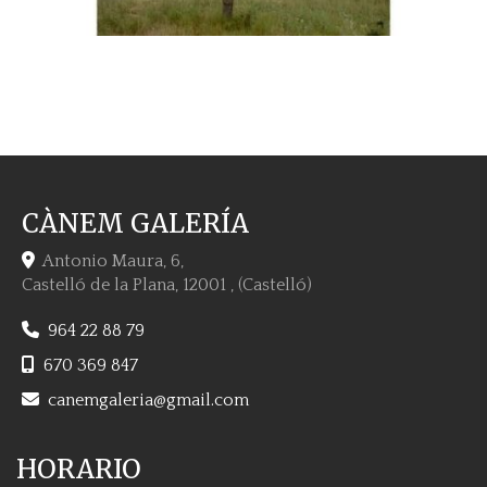
CÀNEM GALERÍA
Antonio Maura, 6,
Castelló de la Plana
,
12001
,
(Castelló)
964 22 88 79
670 369 847
canemgaleria
gmail.com
HORARIO