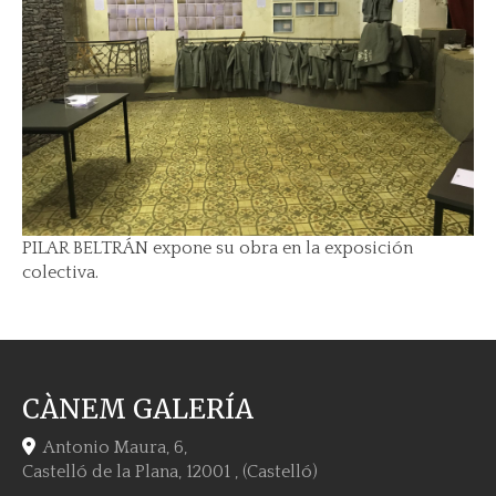
PILAR BELTRÁN expone su obra en la exposición
colectiva.
CÀNEM GALERÍA
Antonio Maura, 6,
Castelló de la Plana
,
12001
,
(Castelló)