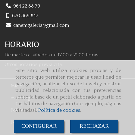
964 22 88 79
670 369 847
canemgaleria
gmail.com
HORARIO
De martes a sábados de 17:00 a 21:00 horas.
Otros horarios previa cita.
Este sitio web utiliza cookies propias y de
terceros que permiten mejorar la usabilidad de
navegación, analizar el uso de la web y mostrar
Inicio
publicidad relacionada con tus preferencias
sobre la base de un perfil elaborado a partir de
Aviso Legal
tus hábitos de navegación (por ejemplo, páginas
Política de cookies
visitadas).
Política de cookies
.
Política de Privacidad
CONFIGURAR
RECHAZAR