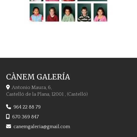
CÀNEM GALERÍA
Antonio Maura, 6,
Castelló de la Plana
,
12001
,
(Castelló)
964 22 88 79
670 369 847
canemgaleria
gmail.com