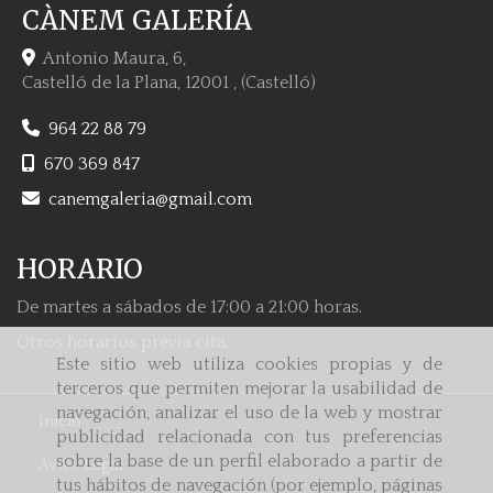
CÀNEM GALERÍA
Antonio Maura, 6,
Castelló de la Plana
,
12001
,
(Castelló)
964 22 88 79
670 369 847
canemgaleria
gmail.com
HORARIO
De martes a sábados de 17:00 a 21:00 horas.
Otros horarios previa cita.
Este sitio web utiliza cookies propias y de
terceros que permiten mejorar la usabilidad de
navegación, analizar el uso de la web y mostrar
Inicio
publicidad relacionada con tus preferencias
sobre la base de un perfil elaborado a partir de
Aviso Legal
tus hábitos de navegación (por ejemplo, páginas