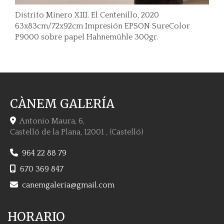
Distrito Minero XIII. El Centenillo, 2020
63x83cm/72x92cm Impresión EPSON SureColor
P9000 sobre papel Hahnemühle 300gr.
CÀNEM GALERÍA
Antonio Maura, 6,
Castelló de la Plana
,
12001
,
(Castelló)
964 22 88 79
670 369 847
canemgaleria
gmail.com
HORARIO