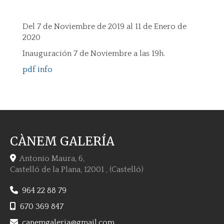
Del 7 de Noviembre de 2019 al 11 de Enero de
2020
Inauguración 7 de Noviembre a las 19h.
pdf info
CÀNEM GALERÍA
Antonio Maura, 6,
Castelló de la Plana
,
12001
,
(Castelló)
964 22 88 79
670 369 847
canemgaleria
gmail.com