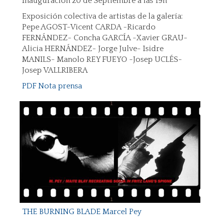
Inauguración 20 de Septiembre a las 19h
Exposición colectiva de artistas de la galería:
Pepe AGOST-Vicent CARDA -Ricardo
FERNÁNDEZ- Concha GARCÍA -Xavier GRAU-
Alicia HERNÁNDEZ- Jorge Julve- Isidre
MANILS- Manolo REY FUEYO -Josep UCLÉS-
Josep VALLRIBERA
PDF Nota prensa
THE BURNING BLADE Marcel Pey