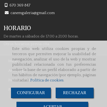
670 369 847
canemgaleria
gmail.com
HORARIO
De martes a sábados de 17:00 a 21:00 horas.
Otros horarios previa cita.
Este sitio web utiliza cookies propias y de
terceros que permiten mejorar la usabilidad de
navegación, analizar el uso de la web y mostrar
Inicio
publicidad relacionada con tus preferencias
sobre la base de un perfil elaborado a partir de
Aviso Legal
tus hábitos de navegación (por ejemplo, páginas
Política de cookies
visitadas).
Política de cookies
.
Política de Privacidad
CONFIGURAR
RECHAZAR
ACEPTAR